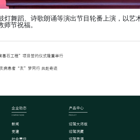
鼓灯舞蹈、诗歌朗诵等
演出节目轮番上演
，以艺
教师节祝福。
育基石工程”项目签约仪式隆重举行
友病患者“友”梦同行 共赴奇迹
企业动态
产品中心
COMPANY NEWS
PRODUCT
新闻
迎驾大师版
党建
迎驾洞藏
社会责任
迎驾贡酒