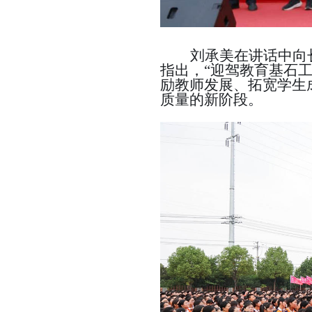
刘承美在讲话中向
指出，
“迎驾教育基石
励教师发展、拓宽学生
质量的新阶段。