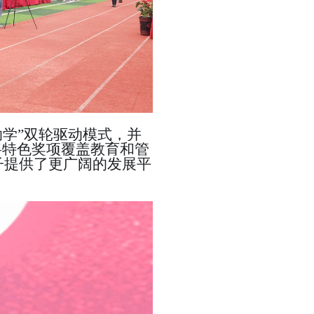
助学”双轮驱动模式
，
并
将
特色奖项覆盖教育
和
管
子提供了更广阔的发展平