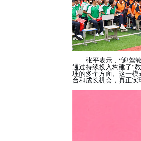
张平表示，
“迎驾
通过持续投入
构建了
“
理
的多个方面
。这一模
台和成长机会，
真正
实